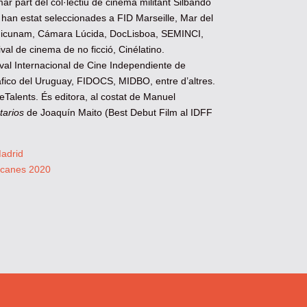
mar part del col·lectiu de cinema militant Silbando
han estat seleccionades a FID Marseille, Mar del
, Ficunam, Cámara Lúcida, DocLisboa, SEMINCI,
val de cinema de no ficció, Cinélatino.
val Internacional de Cine Independiente de
fico del Uruguay, FIDOCS, MIDBO, entre d’altres.
leTalents. És editora, al costat de Manuel
tarios
de Joaquín Maito (Best Debut Film al IDFF
Madrid
icanes 2020