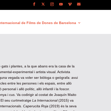
nternacional de Films de Dones de Barcelona
e gats i plantes, a la que abans era la casa de la
mental-experimental i artista visual. Activista
lguna vegada va voler ser biòloga o geògrafa: avui
cles entre les persones i els espais, entre allò
personal i allò polític, allò infantil i la foscor.
enya i cus. Va codirigir al costat de Joaquín Maito
 El seu curtmetratge
La Internacional
(2015) va
 internacionals.
Caperucita Roja
(2019) és la seva