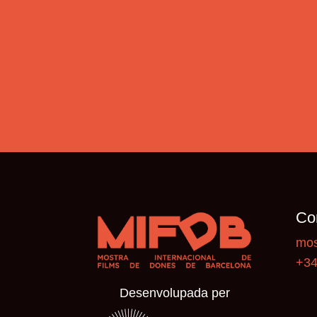
Co
mos
+34
Desenvolupada per