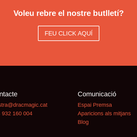
Voleu rebre el nostre butlletí?
FEU CLICK AQUÍ
ntacte
Comunicació
tra@dracmagic.cat
Espai Premsa
 932 160 004
Aparicions als mitjans
Blog