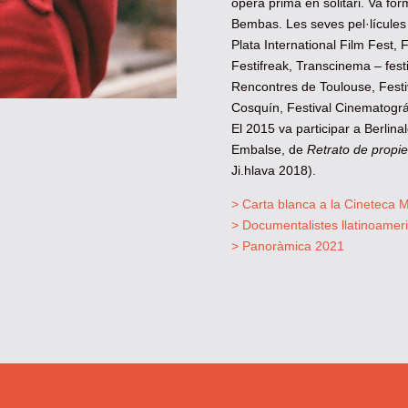
òpera prima en solitari. Va for
Bembas. Les seves pel·lícules 
Plata International Film Fest
Festifreak, Transcinema – festi
Rencontres de Toulouse, Festi
Cosquín, Festival Cinematográ
El 2015 va participar a Berlina
Embalse, de
Retrato de propie
Ji.hlava 2018).
> Carta blanca a la Cineteca 
> Documentalistes llatinoamer
> Panoràmica 2021