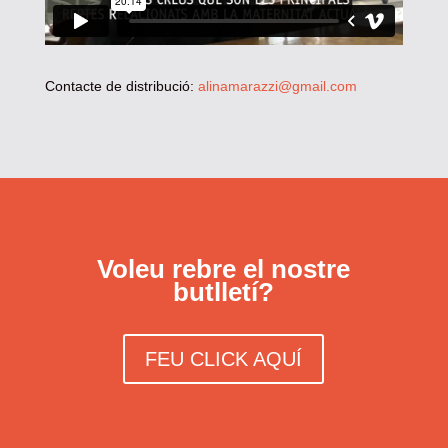
Contacte de distribució:
alinamarazzi@gmail.com
Voleu rebre el nostre
butlletí?
FEU CLICK AQUÍ