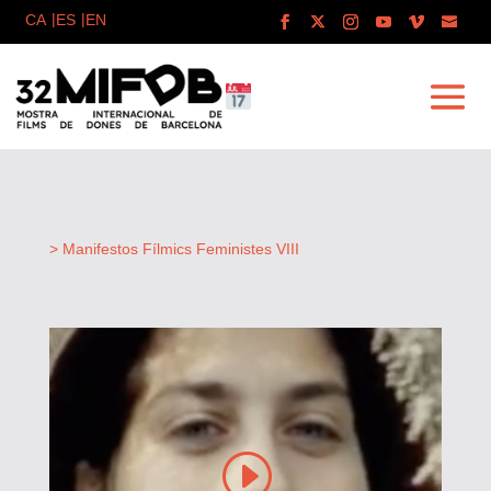
> Manifestos Fílmics Feministes VIII