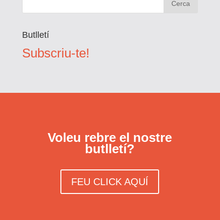
Butlletí
Subscriu-te!
Voleu rebre el nostre
butlletí?
FEU CLICK AQUÍ