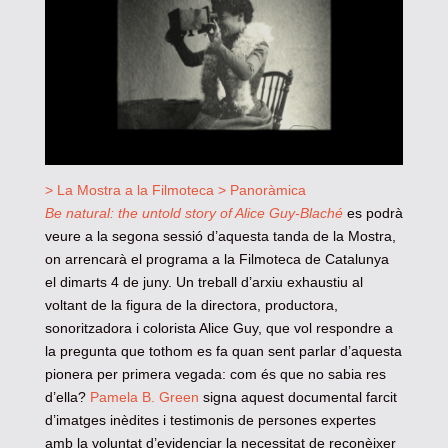
> La Mostra a la Filmoteca
> Panoràmica
Be natural: the untold story of Alice Guy-Blaché
es podrà
veure a la segona sessió d’aquesta tanda de la Mostra,
on arrencarà el programa a la Filmoteca de Catalunya
el dimarts 4 de juny. Un treball d’arxiu exhaustiu al
voltant de la figura de la directora, productora,
sonoritzadora i colorista Alice Guy, que vol respondre a
la pregunta que tothom es fa quan sent parlar d’aquesta
pionera per primera vegada: com és que no sabia res
d’ella?
Pamela B. Green
signa aquest documental farcit
d’imatges inèdites i testimonis de persones expertes
amb la voluntat d’evidenciar la necessitat de reconèixer