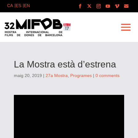
La Mostra està d’estrena
maig 20, 2019
|
27a Mostra
,
Programes
|
0 comments