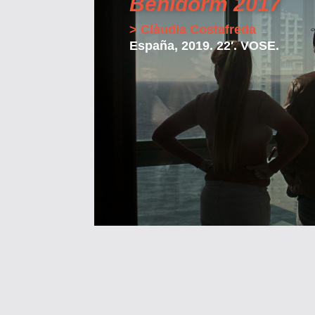
Benidorm 2017
> Clàudia Costafreda
España, 2019. 22′. VOSE.