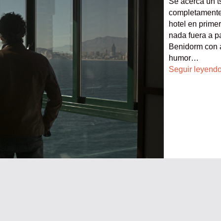
Se acerca un 
completamente 
hotel en prime
nada fuera a p
Benidorm con a
humor…
Seguir leyend