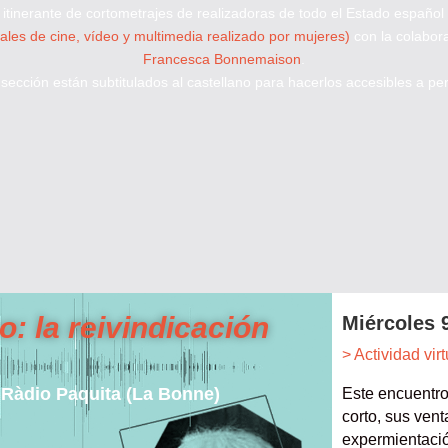
 itinerante de cortometrajes de realizadoras de todo el Estado español
les de cine, vídeo y multimedia realizado por mujeres)
con la colabor
Francesca Bonnemaison
.
sección están subtitulados al castellano
para hacerlos accesibles a per
: la reivindicación
Miércoles 9
> Actividad virt
 Ràdio Paquita (La Bonne)
Este encuentro 
corto, sus vent
expermientació