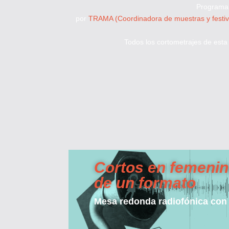
​Programa
por
TRAMA (Coordinadora de muestras y festiva
Todos los cortometrajes de esta 
Cortos en femenino
de un formato
Mesa redonda radiofónica con