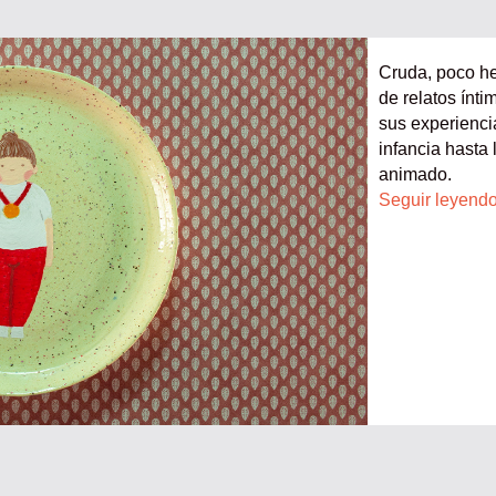
Cruda, poco he
de relatos ínt
sus experienci
infancia hasta
animado.
Seguir leyend