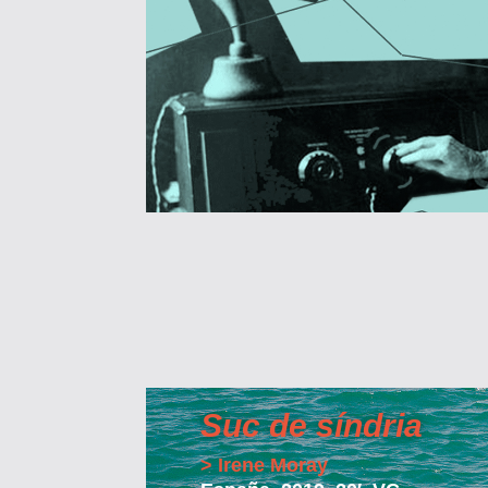
Suc de síndria
> Irene Moray