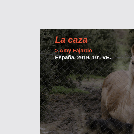
La caza
> Amy Fajardo
España, 2019, 10′. VE.