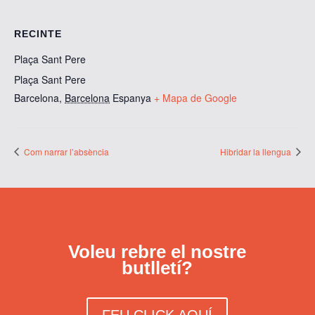
RECINTE
Plaça Sant Pere
Plaça Sant Pere
Barcelona
,
Barcelona
Espanya
+ Mapa de Google
Com narrar l’absència
Hibridar la llengua
Voleu rebre el nostre
butlletí?