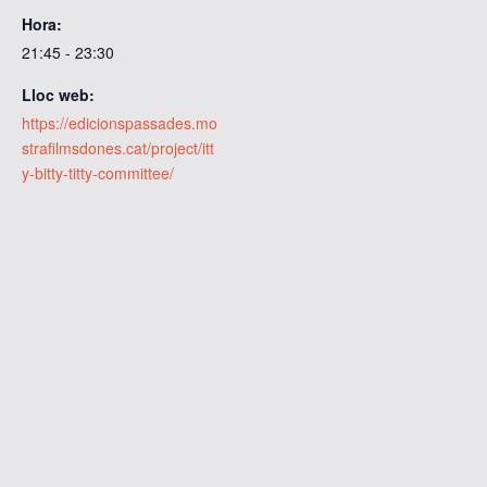
Hora:
21:45 - 23:30
Lloc web:
https://edicionspassades.mo
strafilmsdones.cat/project/itt
y-bitty-titty-committee/