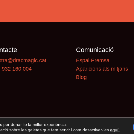
ntacte
Comunicació
tra@dracmagic.cat
Espai Premsa
 932 160 004
Aparicions als mitjans
Blog
s per donar-te la millor experiència.
ció sobre les galetes que fem servir i com desactivar-les
aquí
.