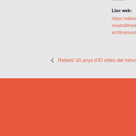
Lloc web:
https://edic
mostrafilmsd
ect/itineranc
Rebels! 20 anys d’El vídeo del minu