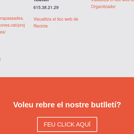
Organitzador
615.38.21.29
ionspassades.
Visualitza el lloc web de
ones.cat/proj
Recinte
ies/
t
Voleu rebre el nostre butlletí?
FEU CLICK AQUÍ