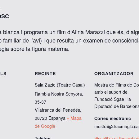
i
VOSC
 blanca i programa un film d’Alina Marazzi que és, d’algu
ic familiar de l’avi) i que resulta un examen de consciènci
ia sobre la figura materna.
ELS
RECINTE
ORGANITZADOR
Sala Zazie (Teatre Casal)
Mostra de Films de D
amb el suport de
Rambla Nostra Senyora,
Fundació Sgae i la
35-37
Diputació de Barcelon
Vilafranca del Penedés
,
08720
Espanya
+ Mapa
Correu electrònic
de Google
mostra@dracmagic.ca
Telèfon
Visualitza el lloc web d