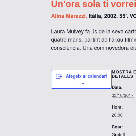
Un’ora sola ti vorre
Alina Marazzi,
Itàlia, 2002. 55′. 
Laura Mulvey fa ús de la seva carta
quatre mans, partint de l’arxiu fílm
consciència. Una commovedora eleg
MOSTRA 
Afegeix al calendari
DETALLS
Data:
03/10/2017
Hora:
20:00
Cost:
Gratuït