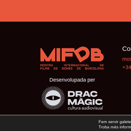
Co
mos
+34
Desenvolupada per
Fem servir galete
Troba més informa