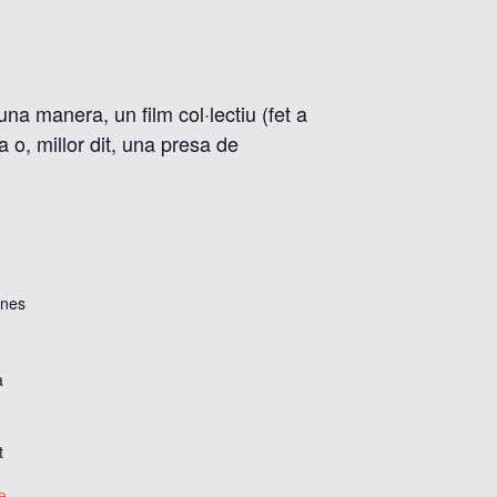
na manera, un film col·lectiu (fet a
a o, millor dit, una presa de
ones
a
t
e